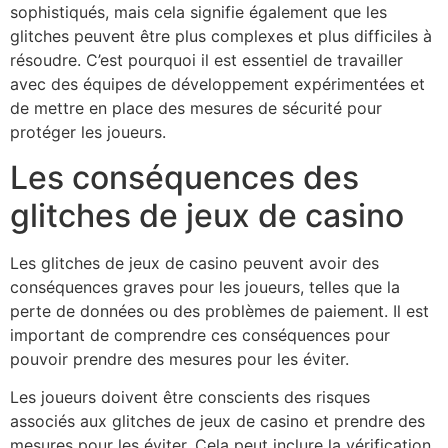
sophistiqués, mais cela signifie également que les
glitches peuvent être plus complexes et plus difficiles à
résoudre. C’est pourquoi il est essentiel de travailler
avec des équipes de développement expérimentées et
de mettre en place des mesures de sécurité pour
protéger les joueurs.
Les conséquences des
glitches de jeux de casino
Les glitches de jeux de casino peuvent avoir des
conséquences graves pour les joueurs, telles que la
perte de données ou des problèmes de paiement. Il est
important de comprendre ces conséquences pour
pouvoir prendre des mesures pour les éviter.
Les joueurs doivent être conscients des risques
associés aux glitches de jeux de casino et prendre des
mesures pour les éviter. Cela peut inclure la vérification