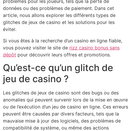
problèmes pour les joueurs, tels que la perte de
données ou des problèmes de paiement. Dans cet
article, nous allons explorer les différents types de
glitches de jeux de casino et les solutions pour les
éviter.
Si vous êtes à la recherche d’un casino en ligne fiable,
vous pouvez visiter le site de
rizz casino bonus sans
dépôt
pour découvrir leurs offres et promotions.
Qu’est-ce qu’un glitch de
jeu de casino ?
Les glitches de jeux de casino sont des bugs ou des
anomalies qui peuvent survenir lors de la mise en œuvre
ou de l’exécution d’un jeu de casino en ligne. Ces erreurs
peuvent être causées par divers facteurs, tels que la
mauvaise mise à jour des logiciels, des problèmes de
compatibilité de système, ou même des actions