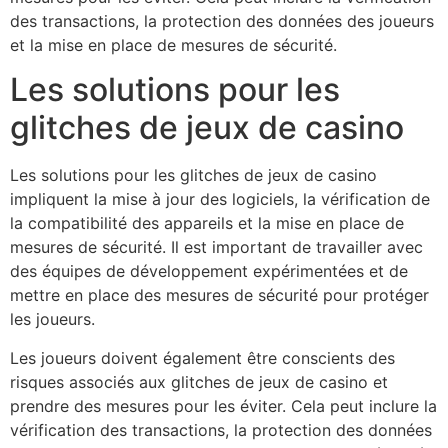
des transactions, la protection des données des joueurs
et la mise en place de mesures de sécurité.
Les solutions pour les
glitches de jeux de casino
Les solutions pour les glitches de jeux de casino
impliquent la mise à jour des logiciels, la vérification de
la compatibilité des appareils et la mise en place de
mesures de sécurité. Il est important de travailler avec
des équipes de développement expérimentées et de
mettre en place des mesures de sécurité pour protéger
les joueurs.
Les joueurs doivent également être conscients des
risques associés aux glitches de jeux de casino et
prendre des mesures pour les éviter. Cela peut inclure la
vérification des transactions, la protection des données