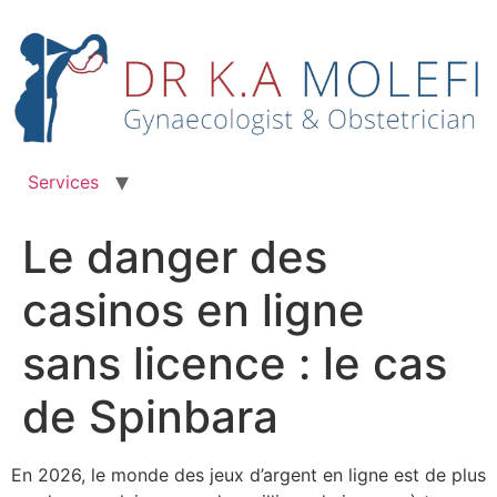
Skip
to
content
Services
Le danger des
casinos en ligne
sans licence : le cas
de Spinbara
En 2026, le monde des jeux d’argent en ligne est de plus